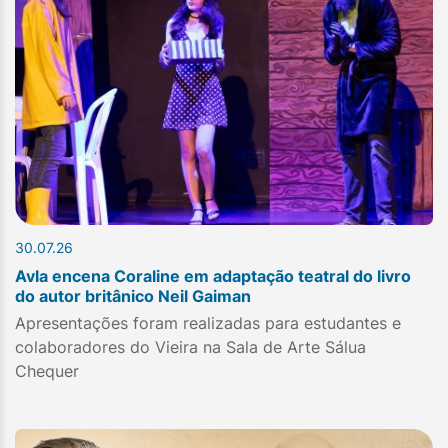
30.07.26
Avla encena Coraline em adaptação teatral do livro
do autor britânico Neil Gaiman
Apresentações foram realizadas para estudantes e
colaboradores do Vieira na Sala de Arte Sálua
Chequer