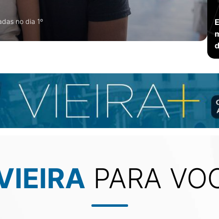
das no dia 1º
E
m
d
VIEIRA
PARA VO