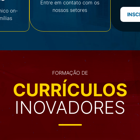
Entre em contato com os
nossos setores
nico on-
INSC
mílias
FORMAÇÃO DE
CURRÍCULOS
INOVADORES