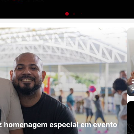
E
c
faz homenagem especial em evento