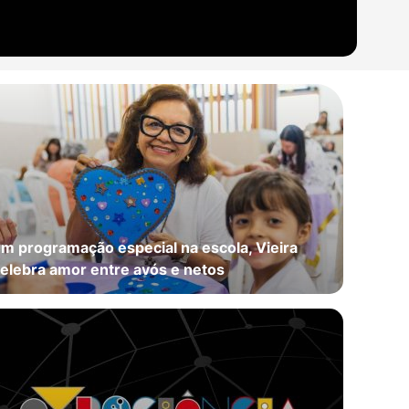
m programação especial na escola, Vieira
elebra amor entre avós e netos