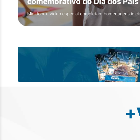
comemorativo do Dia dos Pais
Minidoor e vídeo especial completam homenagens inicia
+