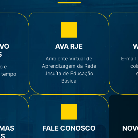
IVO
AVA RJE
W
S
Ambiente Virtual de
E-mail 
Aprendizagem da Rede
col
o e
Jesuíta de Educação
 tempo
Básica
RMAS
FALE CONOSCO
NOV
IS