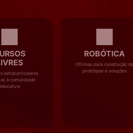
URSOS
ROBÓTICA
LIVRES
Oficinas para construção d
protótipos e soluções
s extracurriculares
das à comunidade
educativa