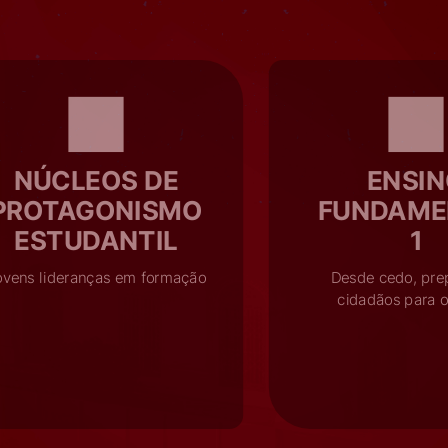
NÚCLEOS DE
ENSI
PROTAGONISMO
FUNDAME
ESTUDANTIL
1
ovens lideranças em formação
Desde cedo, pre
cidadãos para o