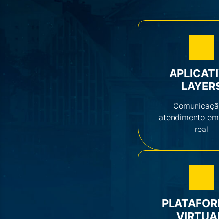
APLICAT
LAYER
Comunicaçã
atendimento em
real
PLATAFO
VIRTUA