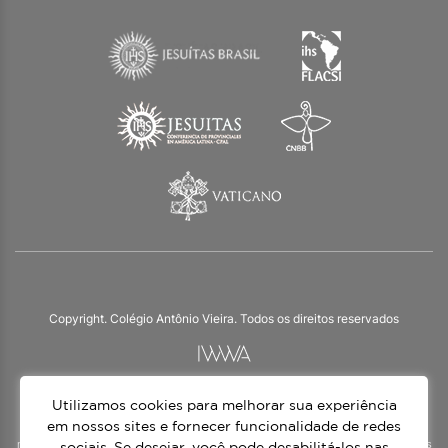
Copyright. Colégio Antônio Vieira. Todos os direitos reservados
Utilizamos cookies para melhorar sua experiência
O Colégio Antônio Vieira integra a Rede Jesuíta de Educação, tendo as suas
práticas impulsionadas pelos valores da espiritualidade inaciana – marca da
em nossos sites e fornecer funcionalidade de redes
nossa identidade e das aproximadamente 1500 unidades de ensino, espalhadas