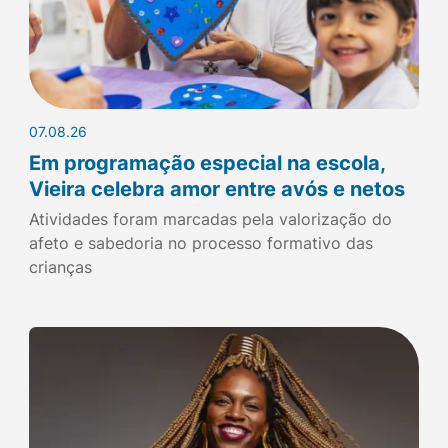
07.08.26
Em programação especial na escola,
Vieira celebra amor entre avós e netos
Atividades foram marcadas pela valorização do
afeto e sabedoria no processo formativo das
crianças