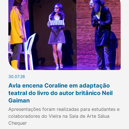
30.07.26
Avla encena Coraline em adaptação
teatral do livro do autor britânico Neil
Gaiman
Apresentações foram realizadas para estudantes e
colaboradores do Vieira na Sala de Arte Sálua
Chequer