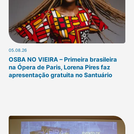
05.08.26
OSBA NO VIEIRA – Primeira brasileira
na Ópera de Paris, Lorena Pires faz
apresentação gratuita no Santuário