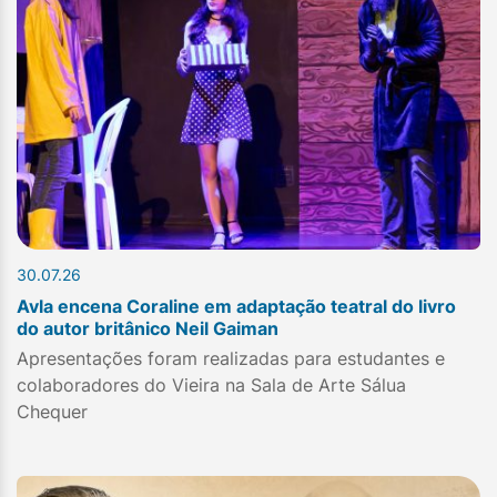
30.07.26
Avla encena Coraline em adaptação teatral do livro
do autor britânico Neil Gaiman
Apresentações foram realizadas para estudantes e
colaboradores do Vieira na Sala de Arte Sálua
Chequer