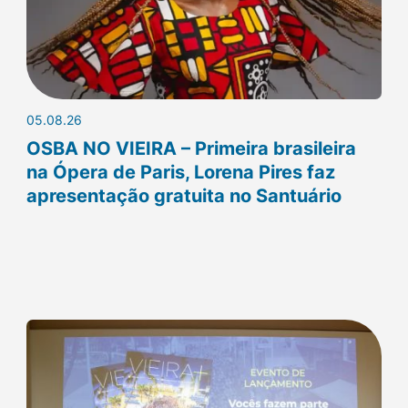
05.08.26
OSBA NO VIEIRA – Primeira brasileira
na Ópera de Paris, Lorena Pires faz
apresentação gratuita no Santuário