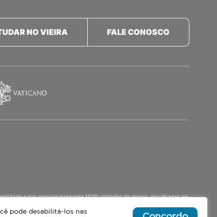
TUDAR NO VIEIRA
FALE CONOSCO
a identidade e das aproximadamente 1500 unidades de ensino, espalhadas em
o Ensino Médio Noturno, voltado para Jovens.
cê pode desabilitá-los nas
Concordo