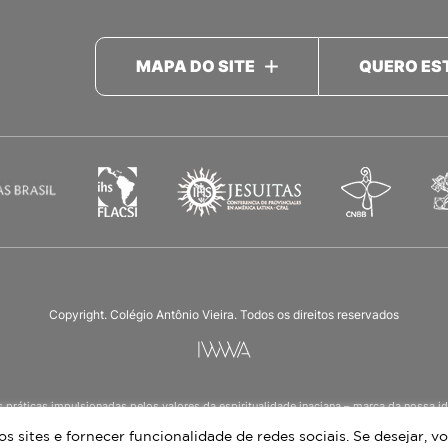
MAPA DO SITE
QUERO ES
Copyright. Colégio Antônio Vieira. Todos os direitos reservados
as práticas impulsionadas pelos valores da espiritualidade inaciana – marca da noss
ucação Infantil à 3ª série do Ensino Médio, nos turnos matutino e vespertino, além d
 sites e fornecer funcionalidade de redes sociais. Se desejar, vo