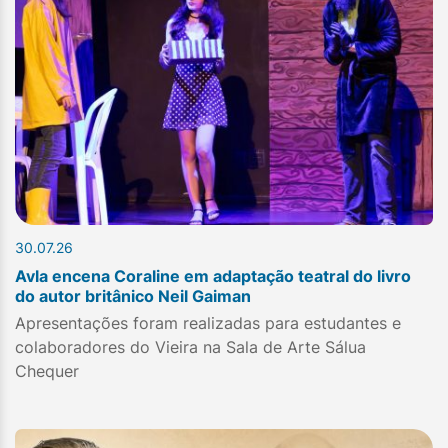
30.07.26
Avla encena Coraline em adaptação teatral do livro
do autor britânico Neil Gaiman
Apresentações foram realizadas para estudantes e
colaboradores do Vieira na Sala de Arte Sálua
Chequer