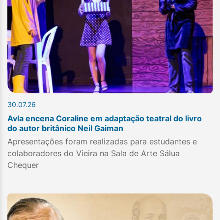
30.07.26
Avla encena Coraline em adaptação teatral do livro
do autor britânico Neil Gaiman
Apresentações foram realizadas para estudantes e
colaboradores do Vieira na Sala de Arte Sálua
Chequer