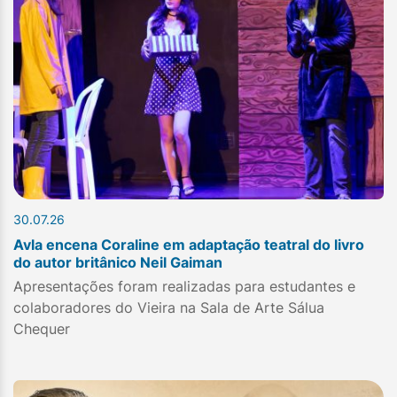
30.07.26
Avla encena Coraline em adaptação teatral do livro
do autor britânico Neil Gaiman
Apresentações foram realizadas para estudantes e
colaboradores do Vieira na Sala de Arte Sálua
Chequer