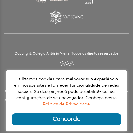
Copyright. Colégio Antônio Vieira. Todos os direitos reservados
Utilizamos cookies para melhorar sua experiência
O Colégio Antônio Vieira integra a Rede Jesuíta de Educação, tendo as suas
práticas impulsionadas pelos valores da espiritualidade inaciana – marca da
em nossos sites e fornecer funcionalidade de redes
nossa identidade e das aproximadamente 1500 unidades de ensino, espalhadas
sociais. Se desejar, você pode desabilitá-los nas
em mais de 60 países. Atendemos a alunos da Educação Infantil à 3ª série do
configurações de seu navegador. Conheça nossa
Ensino Médio, nos turnos matutino e vespertino, além do Ensino Médio Noturno,
Política de Privacidade
.
voltado para Jovens.
Continue lendo
Concordo