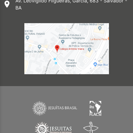
Av. Leovigildo Filgueiras, Garcia, 683 - Salvador -
BA