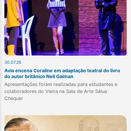
30.07.26
Avla encena Coraline em adaptação teatral do livro
do autor britânico Neil Gaiman
Apresentações foram realizadas para estudantes e
colaboradores do Vieira na Sala de Arte Sálua
Chequer