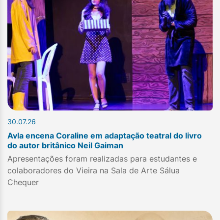
30.07.26
Avla encena Coraline em adaptação teatral do livro
do autor britânico Neil Gaiman
Apresentações foram realizadas para estudantes e
colaboradores do Vieira na Sala de Arte Sálua
Chequer