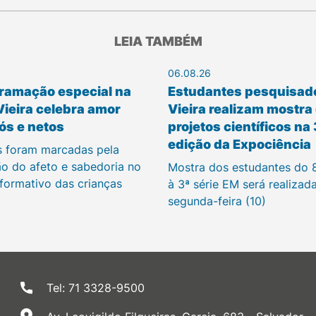
LEIA TAMBÉM
06.08.26
ramação especial na
Estudantes pesquisad
Vieira celebra amor
Vieira realizam mostra
ós e netos
projetos científicos na
edição da Expociência
s foram marcadas pela
ão do afeto e sabedoria no
Mostra dos estudantes do 
 formativo das crianças
à 3ª série EM será realizad
segunda-feira (10)
Tel: 71 3328-9500