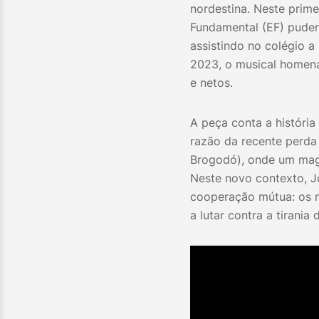
nordestina. Neste prime
Fundamental (EF) puder
assistindo no colégio 
2023, o musical homena
e netos.
A peça conta a história
razão da recente perda
Brogodó), onde um mago
Neste novo contexto, J
cooperação mútua: os n
a lutar contra a tirania