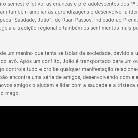
iro semestre letivo, as crianças e pré-adolescentes dos 1º
am também ampliar as aprendizagens e desenvolver a ident
a peça “Saudade, João”, de Ruan Passos. Indicado ao Prêm
geia a tradição regional e também os sentimentos mais p
 de um menino que tenta se isolar da sociedade, devido a 
 do avô. Após um conflito, João é transportado para um o
 controla tudo e proíbe qualquer manifestação relacionada
oão encontra uma série de amigos, desenvolvendo com el
ovos amigos o ajudam a lidar com a saudade e a tristeza 
 do mago.