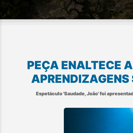
PEÇA ENALTECE A
APRENDIZAGENS 
Espetáculo 'Saudade, João' foi apresent