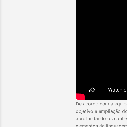
De acordo com a equip
objetivo a ampliação do
aprofundando os conhec
elementos da linguagem