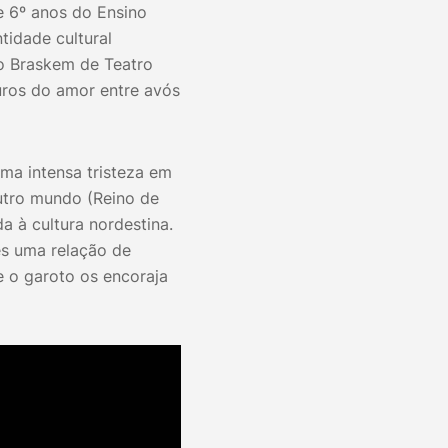
 e 6º anos do Ensino
idade cultural
io Braskem de Teatro
uros do amor entre avós
uma intensa tristeza em
utro mundo (Reino de
 à cultura nordestina.
es uma relação de
e o garoto os encoraja