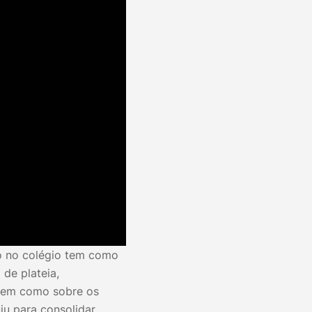
o no colégio tem como
 de plateia,
 bem como sobre os
iu para consolidar