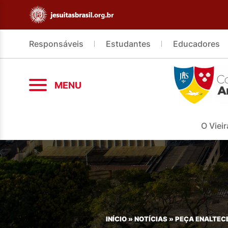
Responsáveis
Estudantes
Educadores
MENU
O Vieir
INÍCIO
»
NOTÍCIAS
»
PEÇA ENALTECE