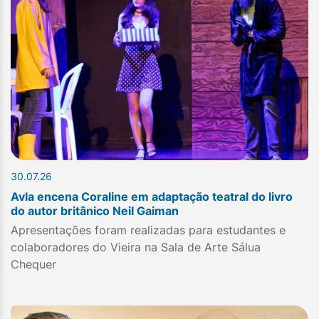
30.07.26
Avla encena Coraline em adaptação teatral do livro
do autor britânico Neil Gaiman
Apresentações foram realizadas para estudantes e
colaboradores do Vieira na Sala de Arte Sálua
Chequer