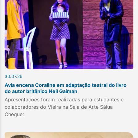
30.07.26
Avla encena Coraline em adaptação teatral do livro
do autor britânico Neil Gaiman
Apresentações foram realizadas para estudantes e
colaboradores do Vieira na Sala de Arte Sálua
Chequer