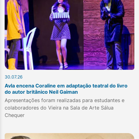
30.07.26
Avla encena Coraline em adaptação teatral do livro
do autor britânico Neil Gaiman
Apresentações foram realizadas para estudantes e
colaboradores do Vieira na Sala de Arte Sálua
Chequer