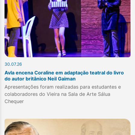
30.07.26
Avla encena Coraline em adaptação teatral do livro
do autor britânico Neil Gaiman
Apresentações foram realizadas para estudantes e
colaboradores do Vieira na Sala de Arte Sálua
Chequer