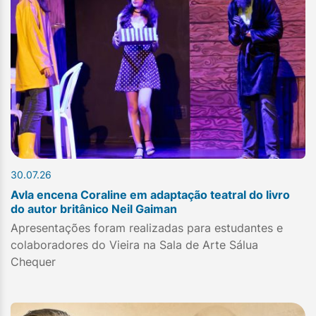
30.07.26
Avla encena Coraline em adaptação teatral do livro
do autor britânico Neil Gaiman
Apresentações foram realizadas para estudantes e
colaboradores do Vieira na Sala de Arte Sálua
Chequer