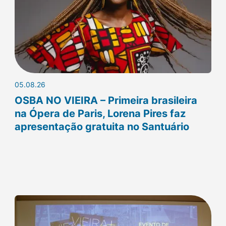
05.08.26
OSBA NO VIEIRA – Primeira brasileira
na Ópera de Paris, Lorena Pires faz
apresentação gratuita no Santuário