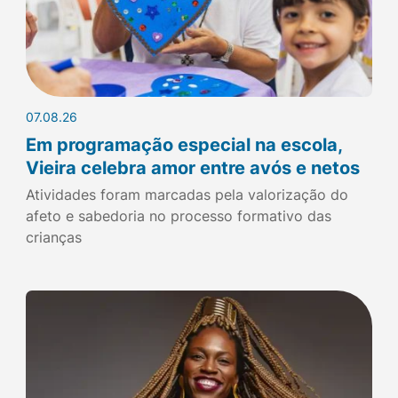
07.08.26
Em programação especial na escola,
Vieira celebra amor entre avós e netos
Atividades foram marcadas pela valorização do
afeto e sabedoria no processo formativo das
crianças