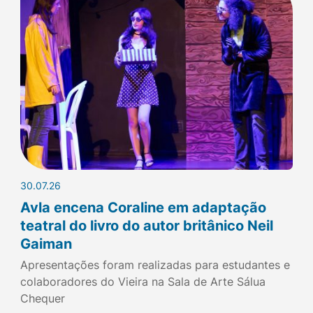
30.07.26
Avla encena Coraline em adaptação
teatral do livro do autor britânico Neil
Gaiman
Apresentações foram realizadas para estudantes e
colaboradores do Vieira na Sala de Arte Sálua
Chequer