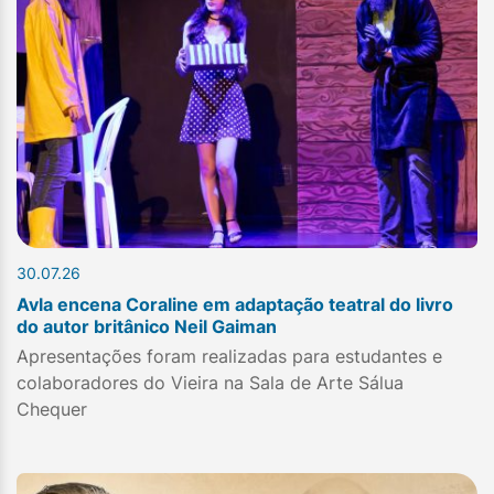
30.07.26
Avla encena Coraline em adaptação teatral do livro
do autor britânico Neil Gaiman
Apresentações foram realizadas para estudantes e
colaboradores do Vieira na Sala de Arte Sálua
Chequer