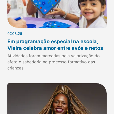
07.08.26
Em programação especial na escola,
Vieira celebra amor entre avós e netos
Atividades foram marcadas pela valorização do
afeto e sabedoria no processo formativo das
crianças