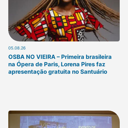
05.08.26
OSBA NO VIEIRA – Primeira brasileira
na Ópera de Paris, Lorena Pires faz
apresentação gratuita no Santuário