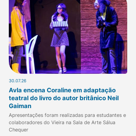
30.07.26
Avla encena Coraline em adaptação
teatral do livro do autor britânico Neil
Gaiman
Apresentações foram realizadas para estudantes e
colaboradores do Vieira na Sala de Arte Sálua
Chequer