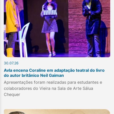
30.07.26
Avla encena Coraline em adaptação teatral do livro
do autor britânico Neil Gaiman
Apresentações foram realizadas para estudantes e
colaboradores do Vieira na Sala de Arte Sálua
Chequer