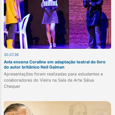
30.07.26
Avla encena Coraline em adaptação teatral do livro
do autor britânico Neil Gaiman
Apresentações foram realizadas para estudantes e
colaboradores do Vieira na Sala de Arte Sálua
Chequer