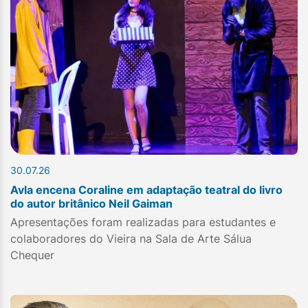
30.07.26
Avla encena Coraline em adaptação teatral do livro
do autor britânico Neil Gaiman
Apresentações foram realizadas para estudantes e
colaboradores do Vieira na Sala de Arte Sálua
Chequer