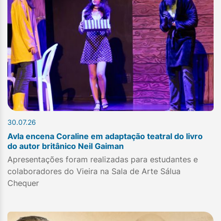
30.07.26
Avla encena Coraline em adaptação teatral do livro
do autor britânico Neil Gaiman
Apresentações foram realizadas para estudantes e
colaboradores do Vieira na Sala de Arte Sálua
Chequer