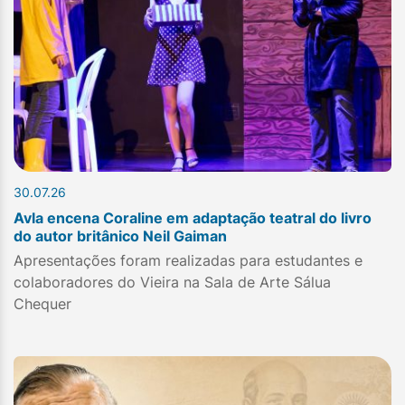
30.07.26
Avla encena Coraline em adaptação teatral do livro
do autor britânico Neil Gaiman
Apresentações foram realizadas para estudantes e
colaboradores do Vieira na Sala de Arte Sálua
Chequer