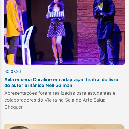
30.07.26
Avla encena Coraline em adaptação teatral do livro
do autor britânico Neil Gaiman
Apresentações foram realizadas para estudantes e
colaboradores do Vieira na Sala de Arte Sálua
Chequer