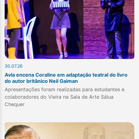
30.07.26
Avla encena Coraline em adaptação teatral do livro
do autor britânico Neil Gaiman
Apresentações foram realizadas para estudantes e
colaboradores do Vieira na Sala de Arte Sálua
Chequer