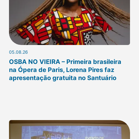
05.08.26
OSBA NO VIEIRA – Primeira brasileira
na Ópera de Paris, Lorena Pires faz
apresentação gratuita no Santuário