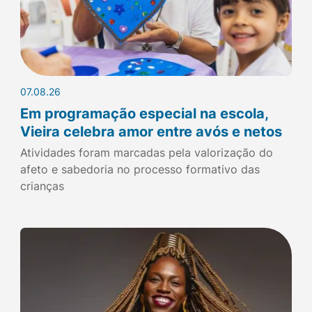
07.08.26
Em programação especial na escola,
Vieira celebra amor entre avós e netos
Atividades foram marcadas pela valorização do
afeto e sabedoria no processo formativo das
crianças