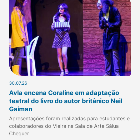
30.07.26
Avla encena Coraline em adaptação
teatral do livro do autor britânico Neil
Gaiman
Apresentações foram realizadas para estudantes e
colaboradores do Vieira na Sala de Arte Sálua
Chequer