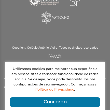
Copyright. Colégio Antônio Vieira. Todos os direitos reservados
Utilizamos cookies para melhorar sua experiência
O Colégio Antônio Vieira integra a Rede Jesuíta de Educação, tendo as suas
práticas impulsionadas pelos valores da espiritualidade inaciana – marca da
em nossos sites e fornecer funcionalidade de redes
nossa identidade e das aproximadamente 1500 unidades de ensino, espalhadas
sociais. Se desejar, você pode desabilitá-los nas
em mais de 60 países. Atendemos a alunos da Educação Infantil à 3ª série do
configurações de seu navegador. Conheça nossa
Ensino Médio, nos turnos matutino e vespertino, além do Ensino Médio Noturno,
Política de Privacidade
.
voltado para Jovens.
Continue lendo
Concordo