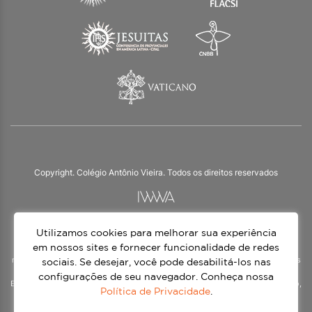
Copyright. Colégio Antônio Vieira. Todos os direitos reservados
Utilizamos cookies para melhorar sua experiência
O Colégio Antônio Vieira integra a Rede Jesuíta de Educação, tendo as suas
práticas impulsionadas pelos valores da espiritualidade inaciana – marca da
em nossos sites e fornecer funcionalidade de redes
nossa identidade e das aproximadamente 1500 unidades de ensino, espalhadas
sociais. Se desejar, você pode desabilitá-los nas
em mais de 60 países. Atendemos a alunos da Educação Infantil à 3ª série do
configurações de seu navegador. Conheça nossa
Ensino Médio, nos turnos matutino e vespertino, além do Ensino Médio Noturno,
Política de Privacidade
.
voltado para Jovens.