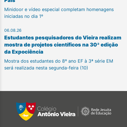
Pais
Minidoor e vídeo especial completam homenagens
iniciadas no dia 1º
06.08.26
Estudantes pesquisadores do Vieira realizam
mostra de projetos científicos na 30ª edição
da Expociência
Mostra dos estudantes do 8º ano EF à 3ª série EM
será realizada nesta segunda-feira (10)