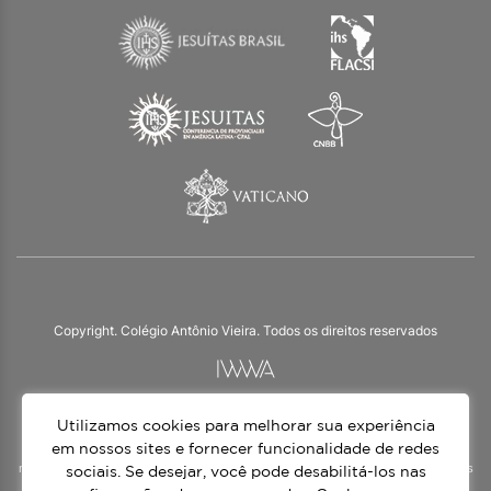
Copyright. Colégio Antônio Vieira. Todos os direitos reservados
Utilizamos cookies para melhorar sua experiência
O Colégio Antônio Vieira integra a Rede Jesuíta de Educação, tendo as suas
práticas impulsionadas pelos valores da espiritualidade inaciana – marca da
em nossos sites e fornecer funcionalidade de redes
nossa identidade e das aproximadamente 1500 unidades de ensino, espalhadas
sociais. Se desejar, você pode desabilitá-los nas
em mais de 60 países. Atendemos a alunos da Educação Infantil à 3ª série do