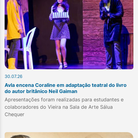
30.07.26
Avla encena Coraline em adaptação teatral do livro
do autor britânico Neil Gaiman
Apresentações foram realizadas para estudantes e
colaboradores do Vieira na Sala de Arte Sálua
Chequer