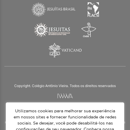
Copyright. Colégio Antônio Vieira. Todos os direitos reservados
Utilizamos cookies para melhorar sua experiência
O Colégio Antônio Vieira integra a Rede Jesuíta de Educação, tendo as suas
práticas impulsionadas pelos valores da espiritualidade inaciana – marca da
em nossos sites e fornecer funcionalidade de redes
nossa identidade e das aproximadamente 1500 unidades de ensino, espalhadas
sociais. Se desejar, você pode desabilitá-los nas
em mais de 60 países. Atendemos a alunos da Educação Infantil à 3ª série do
configurações de seu navegador. Conheça nossa