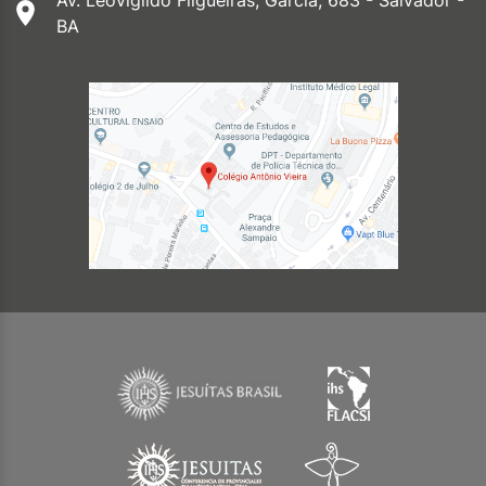
Av. Leovigildo Filgueiras, Garcia, 683 - Salvador -
BA