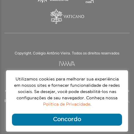
Copyright. Colégio Antônio Vieira. Todos os direitos reservados
Utilizamos cookies para melhorar sua experiência
O Colégio Antônio Vieira integra a Rede Jesuíta de Educação, tendo as suas
práticas impulsionadas pelos valores da espiritualidade inaciana – marca da
em nossos sites e fornecer funcionalidade de redes
nossa identidade e das aproximadamente 1500 unidades de ensino, espalhadas
sociais. Se desejar, você pode desabilitá-los nas
em mais de 60 países. Atendemos a alunos da Educação Infantil à 3ª série do
configurações de seu navegador. Conheça nossa
Ensino Médio, nos turnos matutino e vespertino, além do Ensino Médio Noturno,
Política de Privacidade
.
voltado para Jovens.
Continue lendo
Concordo