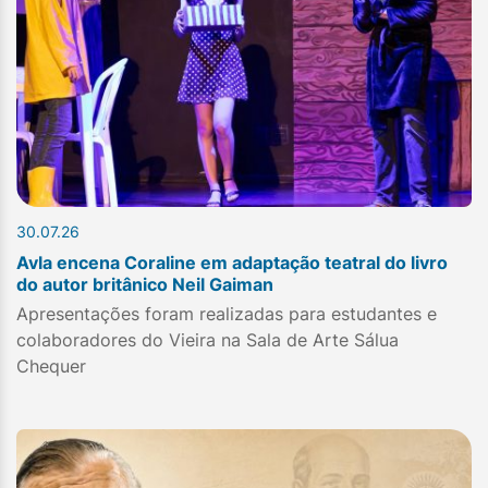
30.07.26
Avla encena Coraline em adaptação teatral do livro
do autor britânico Neil Gaiman
Apresentações foram realizadas para estudantes e
colaboradores do Vieira na Sala de Arte Sálua
Chequer