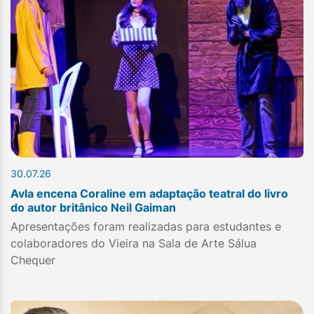
30.07.26
Avla encena Coraline em adaptação teatral do livro
do autor britânico Neil Gaiman
Apresentações foram realizadas para estudantes e
colaboradores do Vieira na Sala de Arte Sálua
Chequer