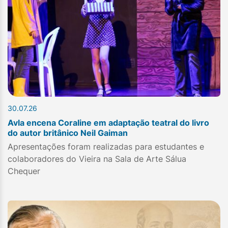
30.07.26
Avla encena Coraline em adaptação teatral do livro
do autor britânico Neil Gaiman
Apresentações foram realizadas para estudantes e
colaboradores do Vieira na Sala de Arte Sálua
Chequer