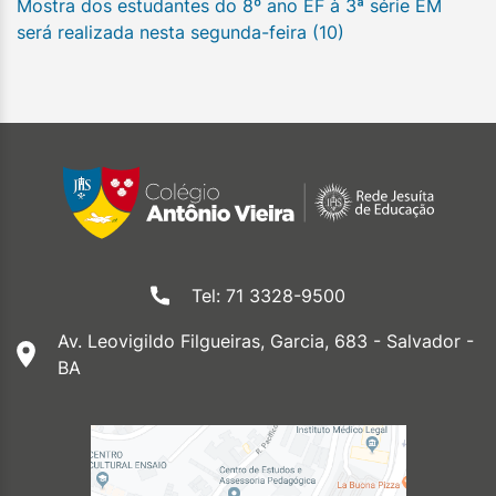
Mostra dos estudantes do 8º ano EF à 3ª série EM
será realizada nesta segunda-feira (10)
Tel: 71 3328-9500
Av. Leovigildo Filgueiras, Garcia, 683 - Salvador -
BA