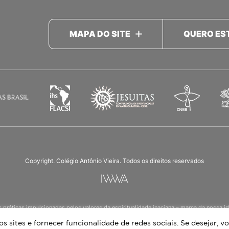
MAPA DO SITE
QUERO ES
Copyright. Colégio Antônio Vieira. Todos os direitos reservados
as práticas impulsionadas pelos valores da espiritualidade inaciana – marca da noss
ucação Infantil à 3ª série do Ensino Médio, nos turnos matutino e vespertino, além d
 sites e fornecer funcionalidade de redes sociais. Se desejar, vo