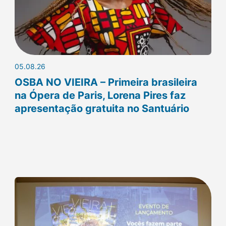
05.08.26
OSBA NO VIEIRA – Primeira brasileira
na Ópera de Paris, Lorena Pires faz
apresentação gratuita no Santuário