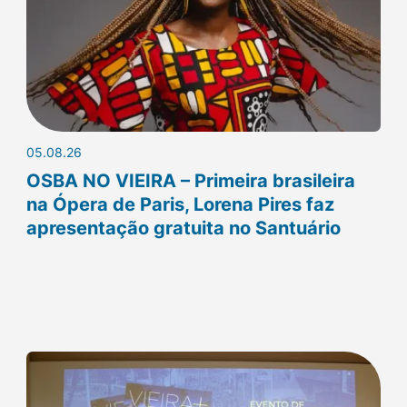
05.08.26
OSBA NO VIEIRA – Primeira brasileira
na Ópera de Paris, Lorena Pires faz
apresentação gratuita no Santuário