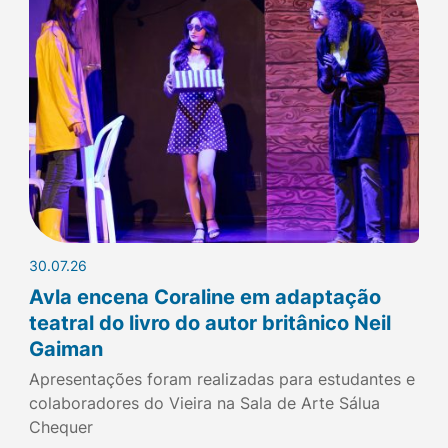
30.07.26
Avla encena Coraline em adaptação
teatral do livro do autor britânico Neil
Gaiman
Apresentações foram realizadas para estudantes e
colaboradores do Vieira na Sala de Arte Sálua
Chequer