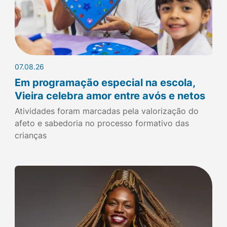
07.08.26
Em programação especial na escola,
Vieira celebra amor entre avós e netos
Atividades foram marcadas pela valorização do
afeto e sabedoria no processo formativo das
crianças