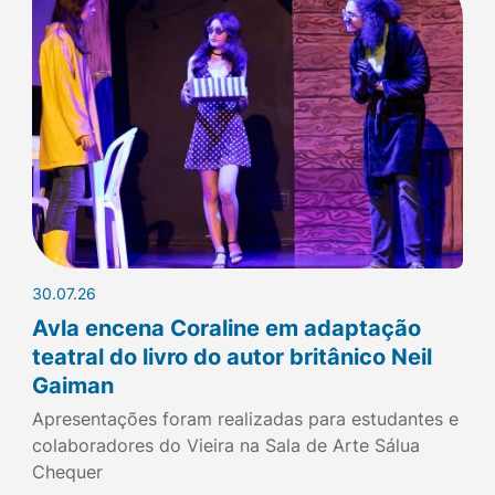
30.07.26
Avla encena Coraline em adaptação
teatral do livro do autor britânico Neil
Gaiman
Apresentações foram realizadas para estudantes e
colaboradores do Vieira na Sala de Arte Sálua
Chequer