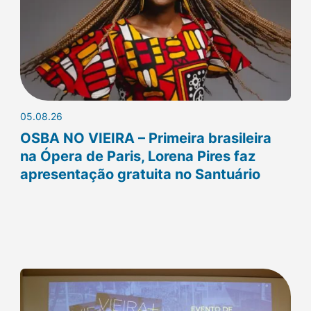
05.08.26
OSBA NO VIEIRA – Primeira brasileira
na Ópera de Paris, Lorena Pires faz
apresentação gratuita no Santuário