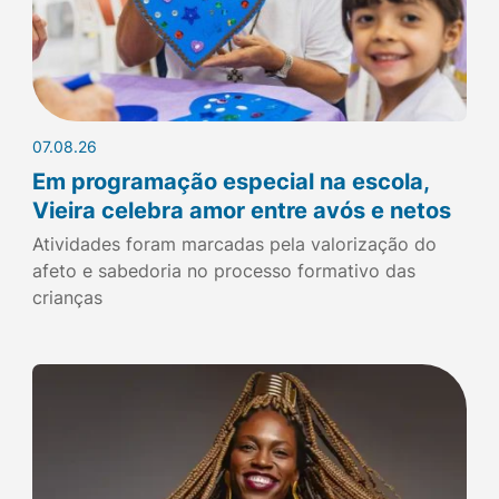
07.08.26
Em programação especial na escola,
Vieira celebra amor entre avós e netos
Atividades foram marcadas pela valorização do
afeto e sabedoria no processo formativo das
crianças