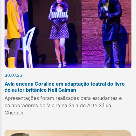
30.07.26
Avla encena Coraline em adaptação teatral do livro
do autor britânico Neil Gaiman
Apresentações foram realizadas para estudantes e
colaboradores do Vieira na Sala de Arte Sálua
Chequer