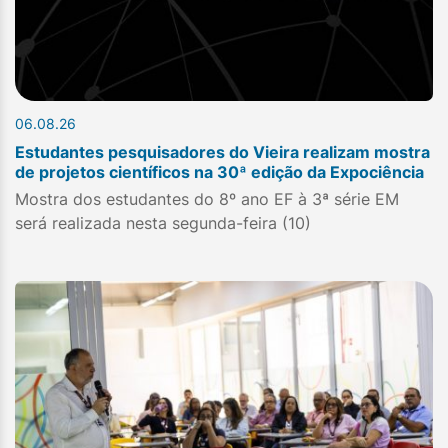
06.08.26
Estudantes pesquisadores do Vieira realizam mostra
de projetos científicos na 30ª edição da Expociência
Mostra dos estudantes do 8º ano EF à 3ª série EM
será realizada nesta segunda-feira (10)