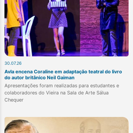
30.07.26
Avla encena Coraline em adaptação teatral do livro
do autor britânico Neil Gaiman
Apresentações foram realizadas para estudantes e
colaboradores do Vieira na Sala de Arte Sálua
Chequer