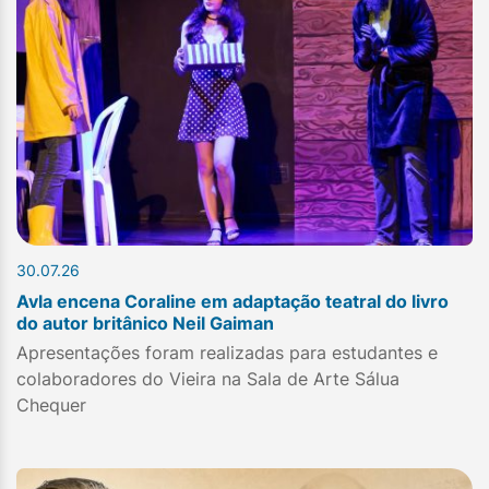
30.07.26
Avla encena Coraline em adaptação teatral do livro
do autor britânico Neil Gaiman
Apresentações foram realizadas para estudantes e
colaboradores do Vieira na Sala de Arte Sálua
Chequer