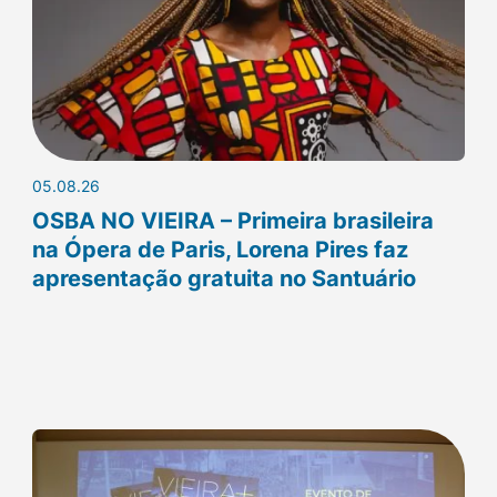
05.08.26
OSBA NO VIEIRA – Primeira brasileira
na Ópera de Paris, Lorena Pires faz
apresentação gratuita no Santuário