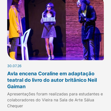
30.07.26
Avla encena Coraline em adaptação
teatral do livro do autor britânico Neil
Gaiman
Apresentações foram realizadas para estudantes e
colaboradores do Vieira na Sala de Arte Sálua
Chequer