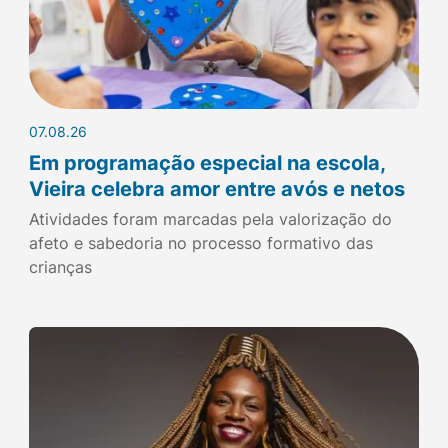
07.08.26
Em programação especial na escola,
Vieira celebra amor entre avós e netos
Atividades foram marcadas pela valorização do
afeto e sabedoria no processo formativo das
crianças