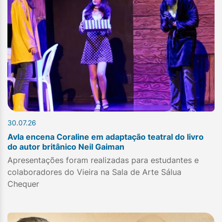
30.07.26
Avla encena Coraline em adaptação teatral do livro
do autor britânico Neil Gaiman
Apresentações foram realizadas para estudantes e
colaboradores do Vieira na Sala de Arte Sálua
Chequer