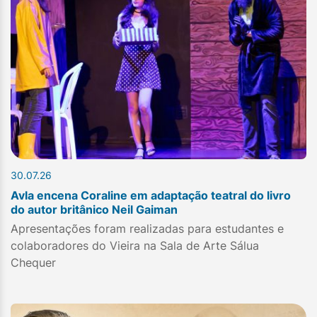
30.07.26
Avla encena Coraline em adaptação teatral do livro
do autor britânico Neil Gaiman
Apresentações foram realizadas para estudantes e
colaboradores do Vieira na Sala de Arte Sálua
Chequer