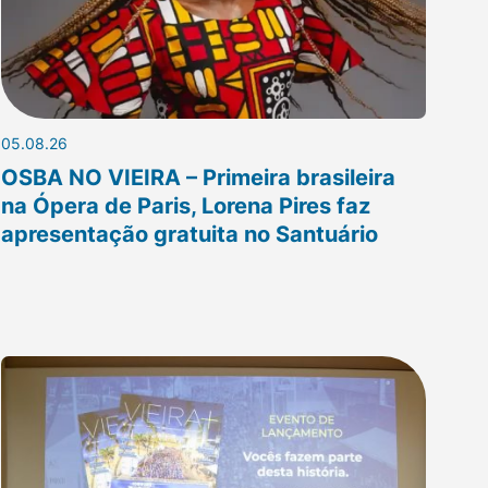
05.08.26
OSBA NO VIEIRA – Primeira brasileira
na Ópera de Paris, Lorena Pires faz
apresentação gratuita no Santuário