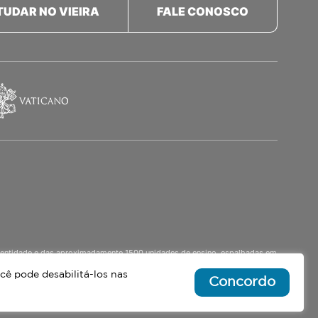
TUDAR NO VIEIRA
FALE CONOSCO
a identidade e das aproximadamente 1500 unidades de ensino, espalhadas em
o Ensino Médio Noturno, voltado para Jovens.
cê pode desabilitá-los nas
Concordo