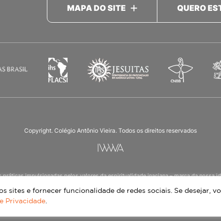
MAPA DO SITE
QUERO ES
Copyright. Colégio Antônio Vieira. Todos os direitos reservados
as práticas impulsionadas pelos valores da espiritualidade inaciana – marca da noss
ucação Infantil à 3ª série do Ensino Médio, nos turnos matutino e vespertino, além d
 sites e fornecer funcionalidade de redes sociais. Se desejar, vo
de Privacidade
.
Continue lendo